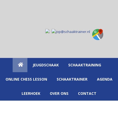
Spring
Door
naar
naar
de
de
hoofdnavigatie
hoofd
inhoud
JEUGDSCHAAK
SCHAAKTRAINING
ONLINE CHESS LESSON
SCHAAKTRAINER
AGENDA
LEERHOEK
OVER ONS
CONTACT
Main