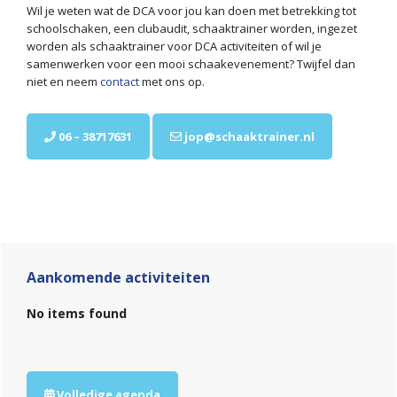
Wil je weten wat de DCA voor jou kan doen met betrekking tot
schoolschaken, een clubaudit, schaaktrainer worden, ingezet
worden als schaaktrainer voor DCA activiteiten of wil je
samenwerken voor een mooi schaakevenement? Twijfel dan
niet en neem
contact
met ons op.
06 – 38717631
jop@schaaktrainer.nl
Primaire
Sidebar
Aankomende activiteiten
No items found
Volledige agenda