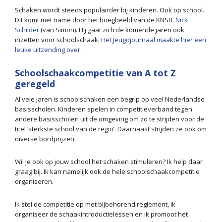
Schaken wordt steeds populairder bij kinderen. Ook op school.
Dit komt met name door het boegbeeld van de KNSB.
Nick
Schilder
(van Simon). Hij gaat zich de komende jaren ook
inzetten voor schoolschaak.
Het Jeugdjournaal maakte hier een
leuke uitzending over
.
Schoolschaakcompetitie van A tot Z
geregeld
Al vele jaren is schoolschaken een begrip op veel Nederlandse
basisscholen. Kinderen spelen in competitieverband tegen
andere basisscholen uit de omgeving om zo te strijden voor de
titel ‘sterkste school van de regio’. Daarnaast strijden ze ook om
diverse bordprijzen.
Wil je ook op jouw school het schaken stimuleren? Ik help daar
graag bij. Ik kan namelijk ook de hele schoolschaakcompetitie
organiseren.
Ik stel de competitie op met bijbehorend reglement, ik
organiseer de schaakintroductielessen en ik promoot het