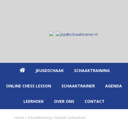
Spring
Door
Spring
naar
naar
naar
de
de
de
hoofdnavigatie
hoofd
eerste
inhoud
sidebar
JEUGDSCHAAK
SCHAAKTRAINING
ONLINE CHESS LESSON
SCHAAKTRAINER
AGENDA
LEERHOEK
OVER ONS
CONTACT
Home
»
Schaaktraining
»
Schaak Cadeaubon