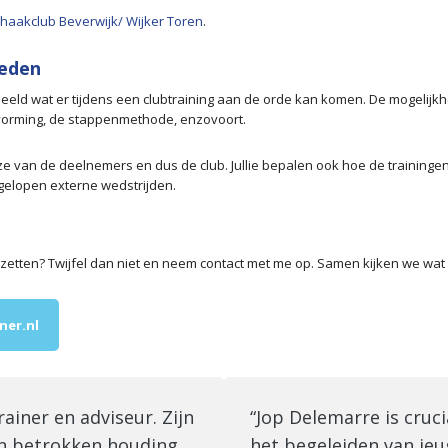
aakclub Beverwijk/ Wijker Toren
.
heden
eld wat er tijdens een clubtraining aan de orde kan komen. De mogelijkh
anvorming, de stappenmethode, enzovoort.
euze van de deelnemers en dus de club. Jullie bepalen ook hoe de training
gelopen externe wedstrijden.
opzetten? Twijfel dan niet en neem contact met me op. Samen kijken we wat
ner.nl
rainer en adviseur. Zijn
“Jop Delemarre is cruci
en betrokken houding
het begeleiden van jeu