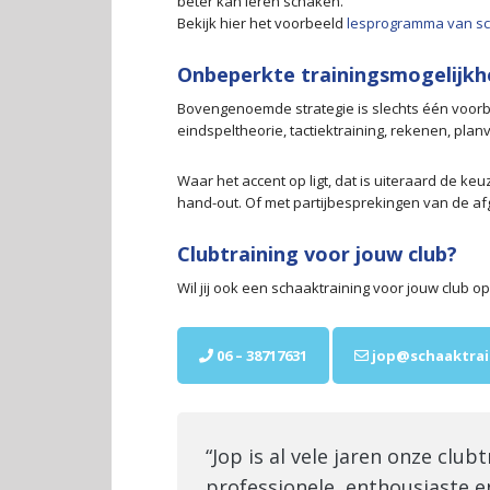
beter kan leren schaken.
Bekijk hier het voorbeeld
lesprogramma van sch
Onbeperkte trainingsmogelijk
Bovengenoemde strategie is slechts één voorbe
eindspeltheorie, tactiektraining, rekenen, pl
Waar het accent op ligt, dat is uiteraard de k
hand-out. Of met partijbesprekingen van de af
Clubtraining voor jouw club?
Wil jij ook een schaaktraining voor jouw club 
06 – 38717631
jop@schaaktrai
“Jop is al vele jaren onze clubt
professionele, enthousiaste 