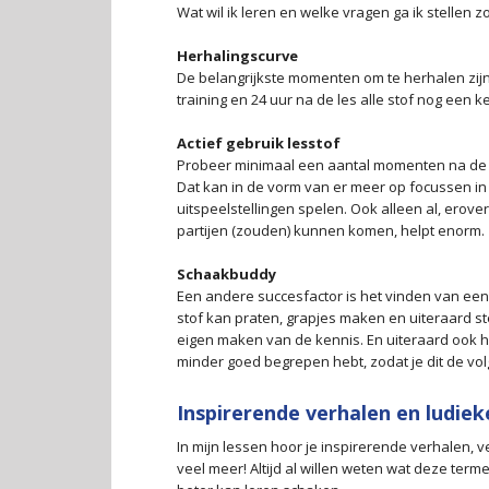
Wat wil ik leren en welke vragen ga ik stellen 
Herhalingscurve
De belangrijkste momenten om te herhalen zijn
training en 24 uur na de les alle stof nog een k
Actief gebruik lesstof
Probeer minimaal een aantal momenten na de tra
Dat kan in de vorm van er meer op focussen in d
uitspeelstellingen spelen. Ook alleen al, erov
partijen (zouden) kunnen komen, helpt enorm.
Schaakbuddy
Een andere succesfactor is het vinden van e
stof kan praten, grapjes maken en uiteraard stel
eigen maken van de kennis. En uiteraard ook he
minder goed begrepen hebt, zodat je dit de vo
Inspirerende verhalen en ludie
In mijn lessen hoor je inspirerende verhalen, 
veel meer! Altijd al willen weten wat deze te