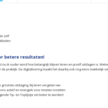
ub zelf
ikkelen
r betere resultaten!
st nu ik ouder word hoe belangrijk blijven leren en jezelf uitdagen is. W
de praktijk. De digitalisering maakt het daarbij ook nog eens makkelijk om
e grootste uitdaging. Bij leren vergeten we
r ons actief en energiek voor moeten inzetten.
ende Tip- en Toplijstje om beter te worden!