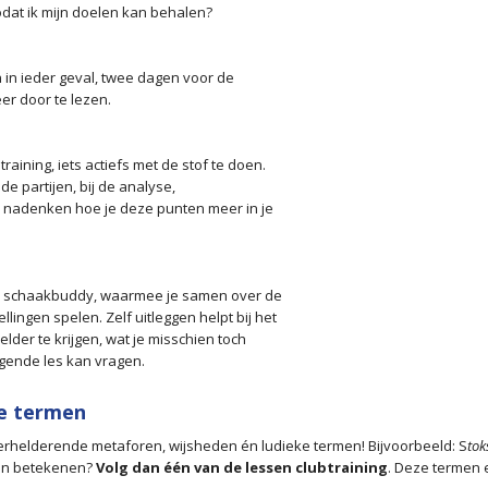
zodat ik mijn doelen kan behalen?
 in ieder geval, twee dagen voor de
eer door te lezen.
ining, iets actiefs met de stof te doen.
e partijen, bij de analyse,
er nadenken hoe je deze punten meer in je
en schaakbuddy, waarmee je samen over de
lingen spelen. Zelf uitleggen helpt bij het
lder te krijgen, wat je misschien toch
lgende les kan vragen.
ke termen
verhelderende metaforen, wijsheden én ludieke termen! Bijvoorbeeld: S
tok
rmen betekenen?
Volg dan één van de lessen clubtraining
. Deze termen 