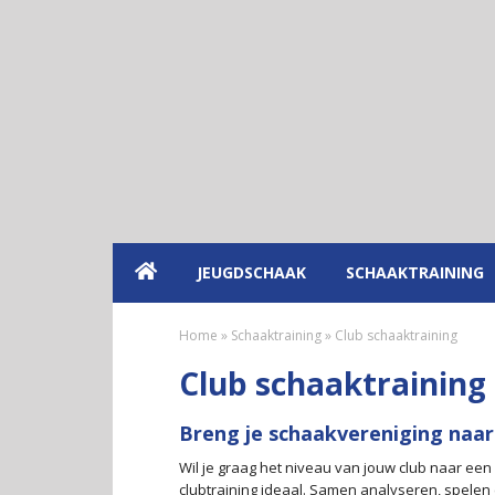
Spring
Door
naar
naar
de
de
hoofdnavigatie
hoofd
inhoud
JEUGDSCHAAK
SCHAAKTRAINING
Home
»
Schaaktraining
»
Club schaaktraining
Club schaaktraining
Breng je schaakvereniging naar
Wil je graag het niveau van jouw club naar ee
clubtraining ideaal. Samen analyseren, spelen 