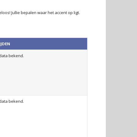
os! Jullie bepalen waar het accent op ligt.
IJDEN
data bekend.
data bekend.