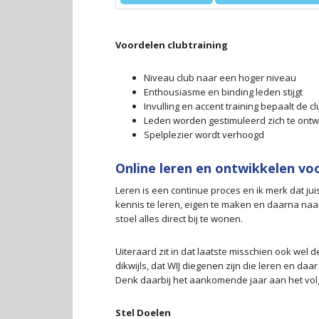
Voordelen clubtraining
Niveau club naar een hoger niveau
Enthousiasme en binding leden stijgt
Invulling en accent training bepaalt de cl
Leden worden gestimuleerd zich te ontw
Spelplezier wordt verhoogd
Online leren en ontwikkelen voo
Leren is een continue proces en ik merk dat jui
kennis te leren, eigen te maken en daarna naar 
stoel alles direct bij te wonen.
Uiteraard zit in dat laatste misschien ook wel d
dikwijls, dat WIJ diegenen zijn die leren en daa
Denk daarbij het aankomende jaar aan het volg
Stel Doelen