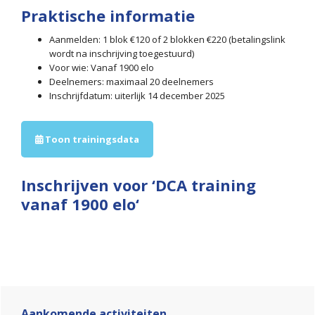
Praktische informatie
Aanmelden: 1 blok €120 of 2 blokken €220 (betalingslink
wordt na inschrijving toegestuurd)
Voor wie: Vanaf 1900 elo
Deelnemers: maximaal 20 deelnemers
Inschrijfdatum: uiterlijk 14 december 2025
Toon trainingsdata
Inschrijven voor ‘DCA training
vanaf 1900 elo‘
Primaire
Sidebar
Aankomende activiteiten