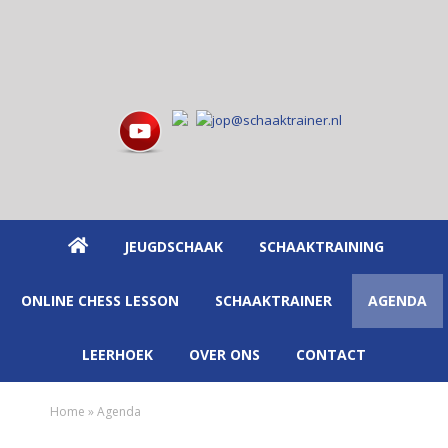
Spring
Door
naar
naar
de
de
hoofdnavigatie
hoofd
inhoud
JEUGDSCHAAK
SCHAAKTRAINING
ONLINE CHESS LESSON
SCHAAKTRAINER
AGENDA
LEERHOEK
OVER ONS
CONTACT
Home
»
Agenda