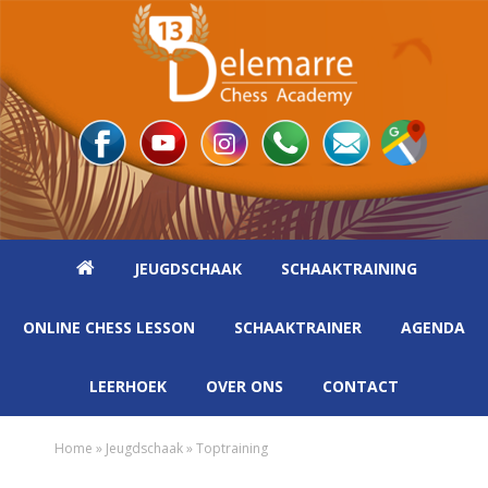
Spring
Door
Spring
naar
naar
naar
de
de
de
hoofdnavigatie
hoofd
eerste
inhoud
sidebar
JEUGDSCHAAK
SCHAAKTRAINING
ONLINE CHESS LESSON
SCHAAKTRAINER
AGENDA
LEERHOEK
OVER ONS
CONTACT
Home
»
Jeugdschaak
»
Toptraining