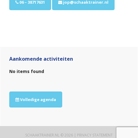
06 – 38717631
jop@schaaktrainer.nl
Primaire
Sidebar
Aankomende activiteiten
No items found
Volledige agenda
SCHAAKTRAINER.NL © 2026 |
PRIVACY STATEMENT